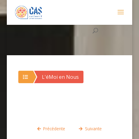
L'éMoi en Nous
Précédente
Suivante