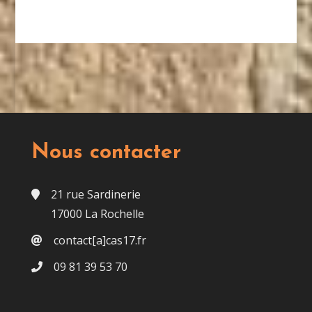
Nous contacter
21 rue Sardinerie
17000 La Rochelle
contact[a]cas17.fr
09 81 39 53 70