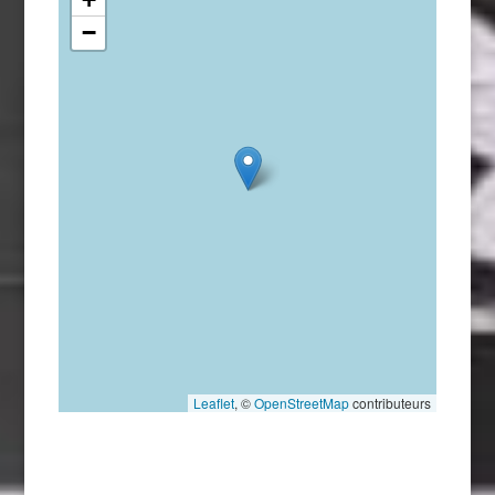
−
Leaflet
, ©
OpenStreetMap
contributeurs