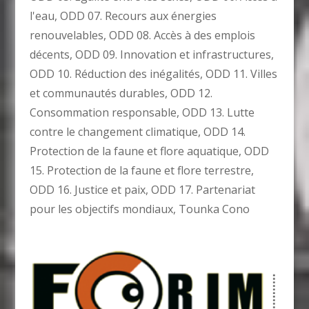
l'eau
,
ODD 07. Recours aux énergies
renouvelables
,
ODD 08. Accès à des emplois
décents
,
ODD 09. Innovation et infrastructures
,
ODD 10. Réduction des inégalités
,
ODD 11. Villes
et communautés durables
,
ODD 12.
Consommation responsable
,
ODD 13. Lutte
contre le changement climatique
,
ODD 14.
Protection de la faune et flore aquatique
,
ODD
15. Protection de la faune et flore terrestre
,
ODD 16. Justice et paix
,
ODD 17. Partenariat
pour les objectifs mondiaux
,
Tounka Cono