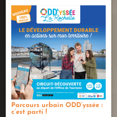
Parcours urbain ODD’yssée :
c’est parti !