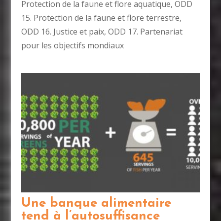
Protection de la faune et flore aquatique
,
ODD
15. Protection de la faune et flore terrestre
,
ODD 16. Justice et paix
,
ODD 17. Partenariat
pour les objectifs mondiaux
Une banque alimentaire
tend à l’autosuffisance