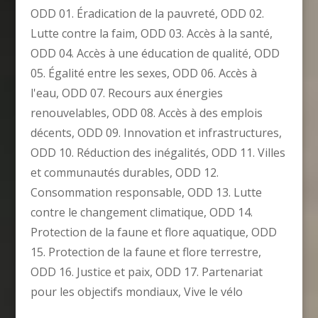
ODD 01. Éradication de la pauvreté
,
ODD 02.
Lutte contre la faim
,
ODD 03. Accès à la santé
,
ODD 04. Accès à une éducation de qualité
,
ODD
05. Égalité entre les sexes
,
ODD 06. Accès à
l'eau
,
ODD 07. Recours aux énergies
renouvelables
,
ODD 08. Accès à des emplois
décents
,
ODD 09. Innovation et infrastructures
,
ODD 10. Réduction des inégalités
,
ODD 11. Villes
et communautés durables
,
ODD 12.
Consommation responsable
,
ODD 13. Lutte
contre le changement climatique
,
ODD 14.
Protection de la faune et flore aquatique
,
ODD
15. Protection de la faune et flore terrestre
,
ODD 16. Justice et paix
,
ODD 17. Partenariat
pour les objectifs mondiaux
,
Vive le vélo