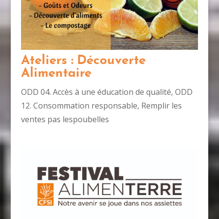
Ateliers : Découverte
Alimentaire
ODD 04. Accès à une éducation de qualité
,
ODD
12. Consommation responsable
,
Remplir les
ventes pas lespoubelles