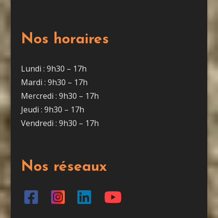
Nos horaires
Lundi : 9h30 – 17h
Mardi : 9h30 – 17h
Mercredi : 9h30 – 17h
Jeudi : 9h30 – 17h
Vendredi : 9h30 – 17h
Nos réseaux