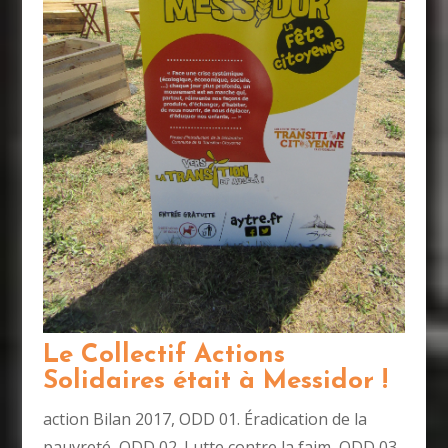
Le Collectif Actions
Solidaires était à Messidor !
action Bilan 2017
,
ODD 01. Éradication de la
pauvreté
,
ODD 02. Lutte contre la faim
,
ODD 03.