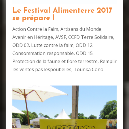
Le Festival Alimenterre 2017
se prépare !
Action Contre la Faim
,
Artisans du Monde
,
Avenir en Héritage
,
AVSF
,
CCFD Terre Solidaire
,
ODD 02. Lutte contre la faim
,
ODD 12.
Consommation responsable
,
ODD 15.
Protection de la faune et flore terrestre
,
Remplir
les ventes pas lespoubelles
,
Tounka Cono