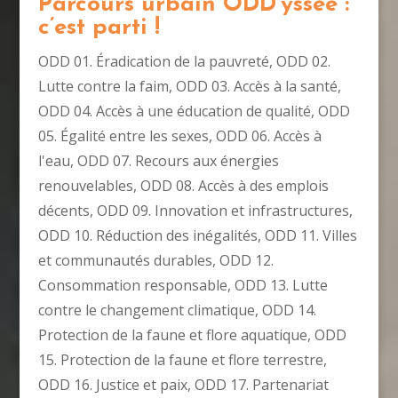
Parcours urbain ODD’yssée :
c’est parti !
ODD 01. Éradication de la pauvreté
,
ODD 02.
Lutte contre la faim
,
ODD 03. Accès à la santé
,
ODD 04. Accès à une éducation de qualité
,
ODD
05. Égalité entre les sexes
,
ODD 06. Accès à
l'eau
,
ODD 07. Recours aux énergies
renouvelables
,
ODD 08. Accès à des emplois
décents
,
ODD 09. Innovation et infrastructures
,
ODD 10. Réduction des inégalités
,
ODD 11. Villes
et communautés durables
,
ODD 12.
Consommation responsable
,
ODD 13. Lutte
contre le changement climatique
,
ODD 14.
Protection de la faune et flore aquatique
,
ODD
15. Protection de la faune et flore terrestre
,
ODD 16. Justice et paix
,
ODD 17. Partenariat