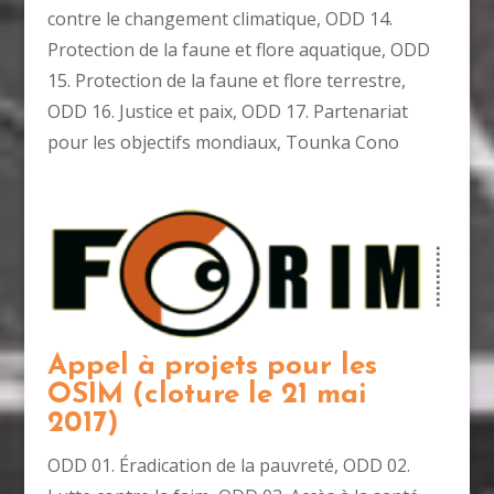
contre le changement climatique
,
ODD 14.
Protection de la faune et flore aquatique
,
ODD
15. Protection de la faune et flore terrestre
,
ODD 16. Justice et paix
,
ODD 17. Partenariat
pour les objectifs mondiaux
,
Tounka Cono
Appel à projets pour les
OSIM (cloture le 21 mai
2017)
ODD 01. Éradication de la pauvreté
,
ODD 02.