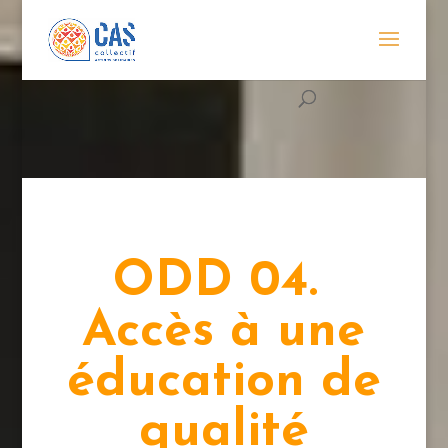
ODD 04.
Accès à une
éducation de
qualité