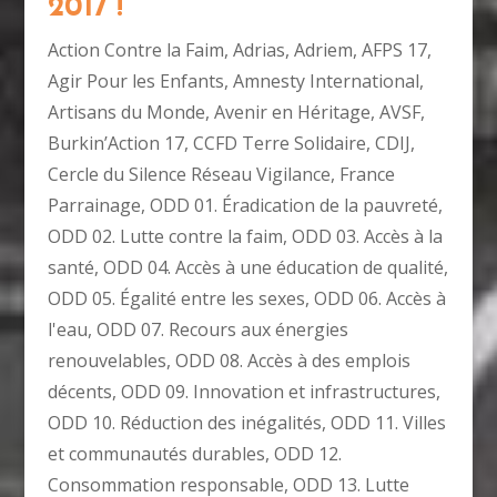
2017 !
Action Contre la Faim
,
Adrias
,
Adriem
,
AFPS 17
,
Agir Pour les Enfants
,
Amnesty International
,
Artisans du Monde
,
Avenir en Héritage
,
AVSF
,
Burkin’Action 17
,
CCFD Terre Solidaire
,
CDIJ
,
Cercle du Silence Réseau Vigilance
,
France
Parrainage
,
ODD 01. Éradication de la pauvreté
,
ODD 02. Lutte contre la faim
,
ODD 03. Accès à la
santé
,
ODD 04. Accès à une éducation de qualité
,
ODD 05. Égalité entre les sexes
,
ODD 06. Accès à
l'eau
,
ODD 07. Recours aux énergies
renouvelables
,
ODD 08. Accès à des emplois
décents
,
ODD 09. Innovation et infrastructures
,
ODD 10. Réduction des inégalités
,
ODD 11. Villes
et communautés durables
,
ODD 12.
Consommation responsable
,
ODD 13. Lutte