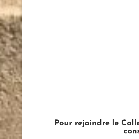
Secours
, La Cimade,
IntégRé
,
17
Solidarité
,
Catholique Charentes
Tounka Cono
,
Migrants La Rochelle
Pour rejoindre le Coll
con