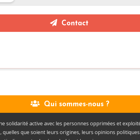
Contact
Qui sommes-nous ?
 solidarité active avec les personnes opprimées et exploitées
uelles que soient leurs origines, leurs opinions politiques o