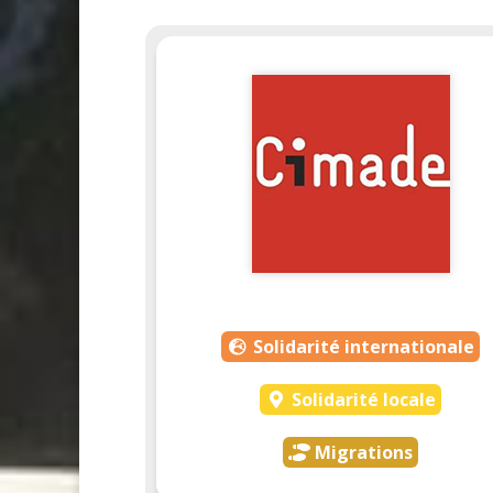
Solidarité internationale
Solidarité locale
Migrations