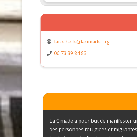
larochelle@lacimade.org
06 73 39 84 83
La Cimade a pour but de manifester une
des personnes réfugiées et migrantes, q