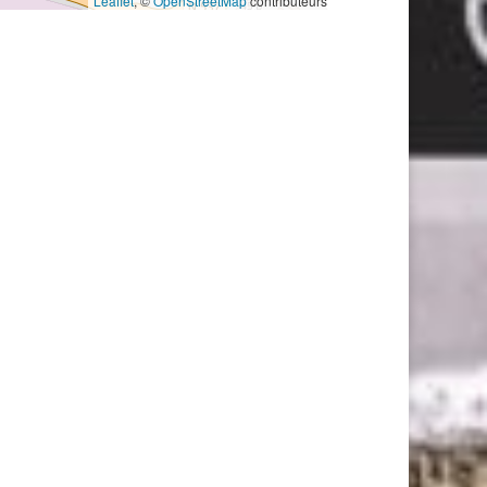
Leaflet
, ©
OpenStreetMap
contributeurs