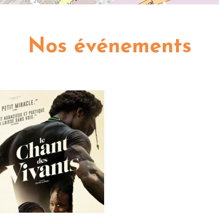
Nos événements
Le chant des vivants
21 novembre 2024
llectif Actions Solidaires, La
Cimade