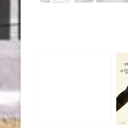
Festival des Solidarités
2025
14 novembre 2025
Co
Action
Collectif Actions Solidaires,
,
AEC Foyer Lataste
,
contre la Faim
Artisans du
,
Amnesty International
Association France Palestine
,
Monde
,
Association SHANË
,
Solidarité 17
CCFD
,
Blutopia
,
Avenir en Héritage
Info Jeunes
,
Duc Son
,
Terre Solidaire