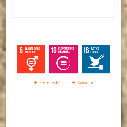
Solidarité
,
Secours Catholique Charentes
,
Cimade
Tounka Cono
,
Migrants La Rochelle
Précédente
Suivante