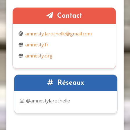
Contact
amnesty.larochelle@gmail.com
amnesty.fr
amnesty.org
Réseaux
@amnestylarochelle