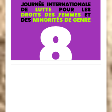
Manifestation du 8 mars
8 mars 2026
Collectif Actions Solidaires, Amnesty International,
, Révolte féministe
Planning Familial 17
,
Nous Toutes 17
, Soulévements 17
Intégré
17, le Collectif Enfantiste,
Festival des Solidarités 2025
14 novembre 2025
,
Action contre la Faim
Collectif Actions Solidaires,
Artisans du
, Amnesty International,
AEC Foyer Lataste
,
Association France Palestine Solidarité 17
,
Monde
CCFD
,
Blutopia
,
Avenir en Héritage
,
Association SHANË
La
,
IntégRé
,
Info Jeunes 17
,
Duc Son
,
Terre Solidaire