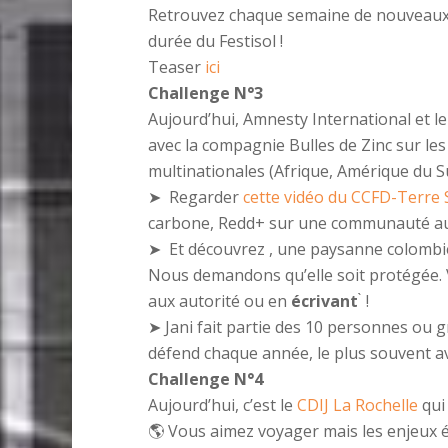
Retrouvez chaque semaine de nouveaux
durée du Festisol !
Teaser
ici
Challenge N°3
Aujourd’hui, Amnesty International et l
avec la compagnie Bulles de Zinc sur l
multinationales (Afrique, Amérique du Su
➤ Regarder
cette vidéo du CCFD-Terre 
carbone, Redd+ sur une communauté aut
➤ Et découvrez , une paysanne colombie
Nous demandons qu’elle soit protégée.
aux autorité ou en
écrivant
̀ !
➤ Jani fait partie des 10 personnes ou 
défend chaque année, le plus souvent av
Challenge N°4
Aujourd’hui, c’est le
CDIJ La Rochelle
qui
🌎
Vous aimez voyager mais les enjeux éc