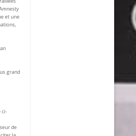
ralliées
, Amnesty
he et une
nations,
gan
plus grand
ci-
nseur de
citer la