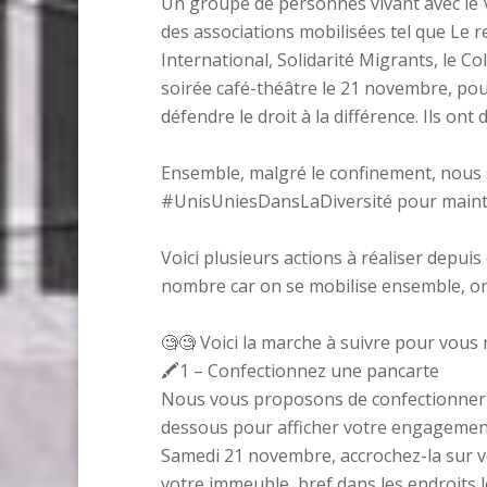
Un groupe de personnes vivant avec le
des associations mobilisées tel que Le 
International, Solidarité Migrants, le Co
soirée café-théâtre le 21 novembre, pour
défendre le droit à la différence. Ils ont
Ensemble, malgré le confinement, nous s
#UnisUniesDansLaDiversité
pour mainte
Voici plusieurs actions à réaliser depuis
nombre car on se mobilise ensemble, on 
🧐🧐 Voici la marche à suivre pour vous 
🖍1 – Confectionnez une pancarte
Nous vous proposons de confectionner 
dessous pour afficher votre engagement
Samedi 21 novembre, accrochez-la sur vo
votre immeuble, bref dans les endroits le