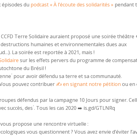
 épisodes du
podcast « À l’écoute des solidarités »
pendant t
e CCFD Terre Solidaire auraient proposé une soirée théâtre 
es destructions humaines et environnementales dues aux
d…). La soirée est reportée à 2021, mais !
Solidaire
sur les effets pervers du programme de compensa
ochtone du Brésil !
nne ́ pour avoir défendu sa terre et sa communauté.
 Vous pouvez contribuer
✍️ en signant notre pétition
ou en 
groupes défendus par la campagne 10 Jours pour signer. Cell
ec succès, des ́. Tous les cas 2020 ➡️ is.gd/GTLNRq
 vous propose une rencontre virtuelle :
ologiques vous questionnent ? Vous avez envie d’éviter l’av