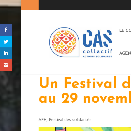
LE C
AGEN
Un Festival d
au 29 novemb
AEH
,
Festival des solidarités