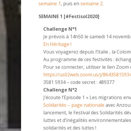
semaine 1
, puis en
semaine 2
.
SEMAINE 1
[
#Festisol2020
]
Challenge N°1
Je prévois à 14h50 le samedi 14 novemb
En Héritage !
Vous voyagerez depuis l’Italie
, la Colo
Au programme de ces festivités
: échang
Pour se connecter, utiliser le lien Zoo
https://us02web.zoom.us/j/86435815
3581 5934 – code secret : 489377
Challenge N°2
J’écoute l’Episode 1 « Les migrations e
Solidarités – page nationale
avec Anzoum
lancement, le Festival des Solidarités d
luttes et d’inégalités environnementales
solidarités et des luttes !