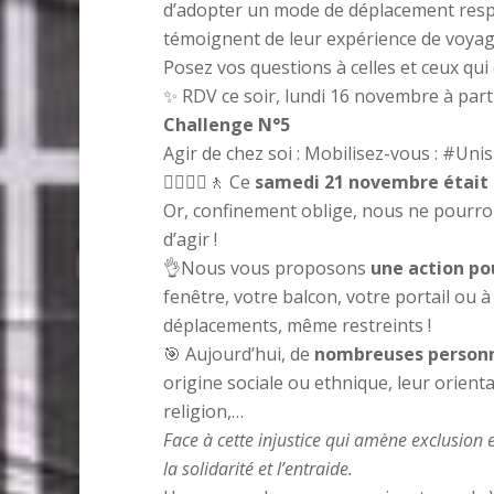
d’adopter un mode de déplacement resp
témoignent de leur expérience de voyage 
Posez vos questions à celles et ceux qu
✨
RDV ce soir, lundi 16 novembre à part
Challenge N°5
Agir de chez soi : Mobilisez-vous :
#Unis
🚶‍♀️🚶‍♀️🚶 Ce
samedi 21 novembre était 
Or, confinement oblige, nous ne pourro
d’agir !
👌Nous vous proposons
une action pou
fenêtre, votre balcon, votre portail ou à 
déplacements, même restreints !
🎯 Aujourd’hui, de
nombreuses personn
origine sociale ou ethnique, leur orient
religion,…
Face à cette injustice qui amène exclusion 
la solidarité et l’entraide.