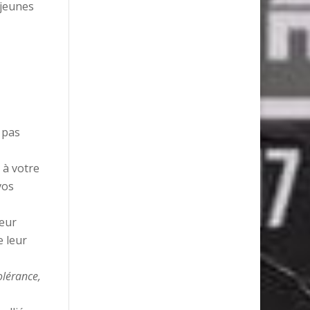
 jeunes
 pas
 à votre
vos
leur
e leur
olérance,