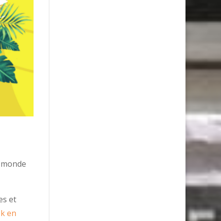
un monde
es et
k en