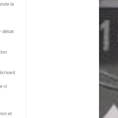
oute la
+ débat
tion
écrivant
e-ci
ion et