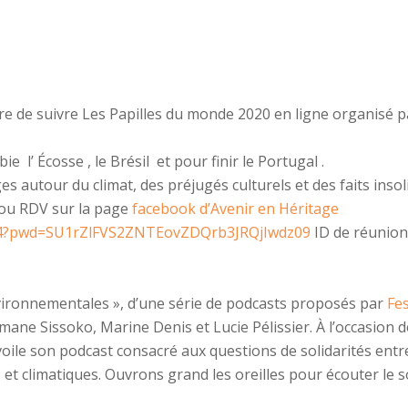
re de suivre Les Papilles du monde 2020 en ligne organisé 
mbie
l’ Écosse
, le Brésil
et pour finir le Portugal
.
es autour du climat, des préjugés culturels et des faits insoli
m ou RDV sur la page
facebook d’Avenir en Héritage
934?pwd=SU1rZlFVS2ZNTEovZDQrb3JRQjIwdz09
ID de réunion 
nvironnementales », d’une série de podcasts proposés par
Fes
ane Sissoko, Marine Denis et Lucie Pélissier. À l’occasion 
évoile son podcast consacré aux questions de solidarités entr
 et climatiques. Ouvrons grand les oreilles pour écouter le 