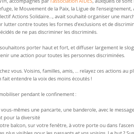
 VIH, accompagnés par
l’association AIDES
, auxquels ce sont 
refuge, le Mouvement de la Paix, la Ligue de l’enseignement
llectif Actions Solidaire…, avait souhaité organiser une marc
 lutter contre toutes les formes d’exclusions et de discrimi
 décidés de ne pas discriminer les discriminés.
ouhaitons porter haut et fort, et diffuser largement le slo
nir une action pour toutes les personnes discriminées.
 chez vous. Voisins, familles, amis, … relayez ces actions au 
fait entendre la voix des moins écoutés !
mobiliser pendant le confinement :
vous-mêmes une pancarte, une banderole, avec le message 
 pour la diversité
tre balcon, sur votre fenêtre, à votre porte ou dans l’asce
s plus visibles pour les passants et vos voisins. Le but ? Sus