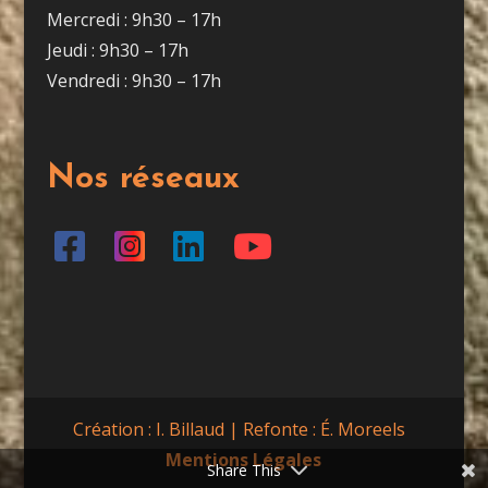
Mercredi : 9h30 – 17h
Jeudi : 9h30 – 17h
Vendredi : 9h30 – 17h
Nos réseaux
Création : I. Billaud | Refonte : É. Moreels
Mentions Légales
Share This