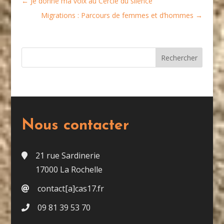
←
Je donne ma voix au Cercle du silence
Migrations : Parcours de femmes et d’hommes
→
Nous contacter
21 rue Sardinerie
17000 La Rochelle
contact[a]cas17.fr
09 81 39 53 70