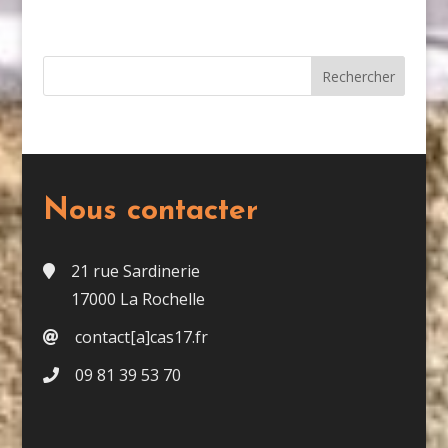
Nous contacter
21 rue Sardinerie
17000 La Rochelle
contact[a]cas17.fr
09 81 39 53 70