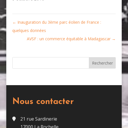
←
Inauguration du 3ème parc éolien de France :
quelques données
AVSF : un commerce équitable à Madagascar
→
Nous contacter
21 rue Sardinerie
17000 La Rochelle