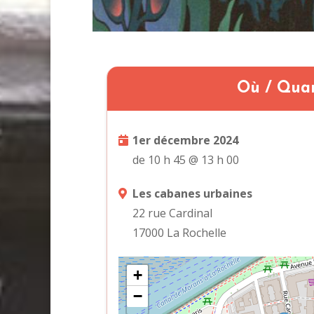
Où / Qua
1er décembre 2024
de 10 h 45 @ 13 h 00
Les cabanes urbaines
22 rue Cardinal
17000 La Rochelle
+
−